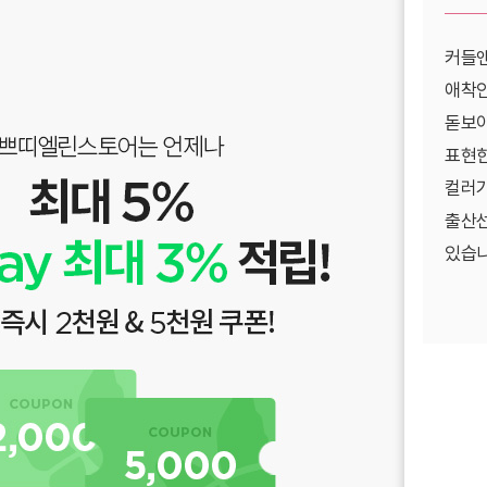
커들앤
애착인
돋보이
표현한
컬러가
출산선
있습니