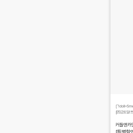
[˝1doll=
[💌금토일! 
커들앤카인
[특별할