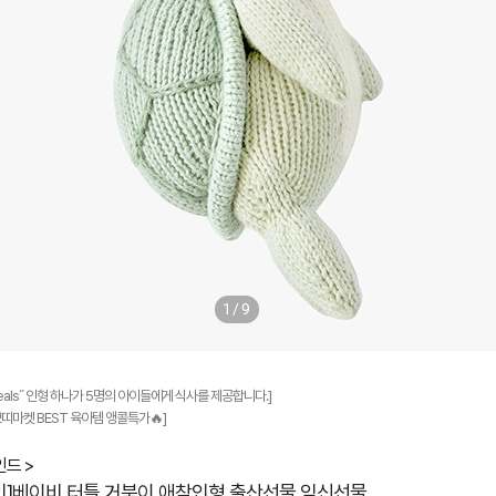
1/9
5meals˝ 인형 하나가 5명의 아이들에게 식사를 제공합니다.]
쁘띠마켓 BEST 육아템 앵콜특가🔥]
드 >
인]베이비 터틀 거북이 애착인형 출산선물 임신선물