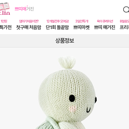
특가전
첫구매 처음맘
단1회 돌끝맘
쁘띠마켓
쁘띠 매거진
프리
상품정보