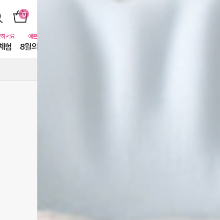
체험
8월의 동물친구들
퓨어닷비하인드
카톡친구
EVENT