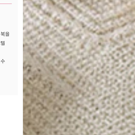
거북을
스텔
 수