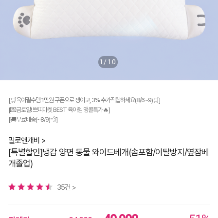
1/10
[🛒육아필수템 1만원 쿠폰으로 쟁이고, 3% 추가적립하세요(8/6~9)🛒]
[💌금토일! 쁘띠마켓 BEST 육아템 앵콜특가🔥]
[🚚무료배송(~8/9)💨]
밀로앤개비 >
[특별할인]냉감 양면 동물 와이드베개(솜포함/이탈방지/옆잠베
개졸업)
35건 >