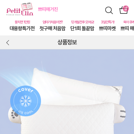
대용량특가전
첫구매 처음맘
단1회 돌끝맘
쁘띠마켓
쁘띠 
상품정보