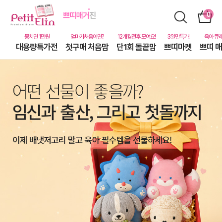
대용량특가전
첫구매 처음맘
단1회 돌끝맘
쁘띠마켓
쁘띠 