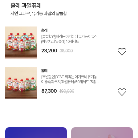
홀레 과일퓨레
자연 그대로, 유기농 과일의 달콤함
홀레
[특별할인]짜먹는 아기퓨레 유기농 이유식
(파우치/과일퓨레) 10개세트
23,200
38,000
홀레
[특별할인]BEST 짜먹는 아기퓨레 유기농
이유식(파우치/과일퓨레) 50개세트 [5종 맛
*10]
87,300
190,000