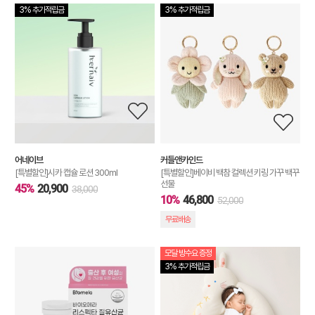
3% 추가적립금
3% 추가적립금
어네이브
커들앤카인드
[특별할인]시카 캡슐 로션 300ml
[특별할인]베이비 백참 컬렉션 키링 가꾸 백꾸
선물
45%
20,900
38,000
10%
46,800
52,000
무료배송
모달 방수요 증정
3% 추가적립금