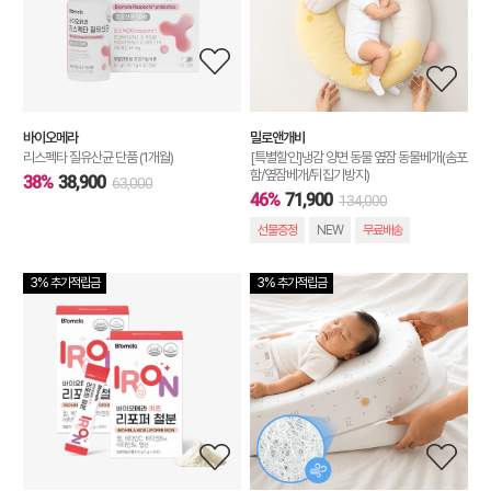
바이오메라
밀로앤개비
리스펙타 질유산균 단품 (1개월)
[특별할인]냉감 양면 동물 옆잠 동물베개(솜포
함/옆잠베개/뒤집기방지)
38%
38,900
63,000
46%
71,900
134,000
선물증정
NEW
무료배송
3% 추가적립금
3% 추가적립금