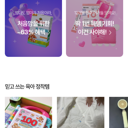
엄마도 엄마가 처음이라,
12개월 전후 아가들 모여요!
처음맘을 위한
딱 1번 득템 기회!
~63% 혜택
이건 사야해!
믿고 쓰는 육아 정착템