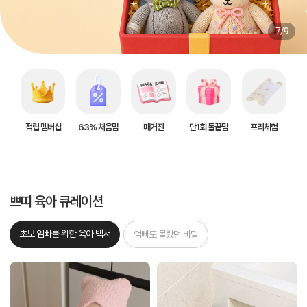
7/9
적립 멤버십
63% 처음맘
매거진
단1회 돌끝맘
프리체험
쁘띠 육아 큐레이션
초보 엄빠를 위한 육아 백서
엄빠도 몰랐던 비밀