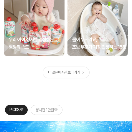
우리 아이 정서를 결정하는
물이 무서워요,
혈당의 속도
초보 부모가 가장 긴장하는 15분
더 많은 매거진 보러 가기 >
PICK8💜
뭉치면 1만원💛