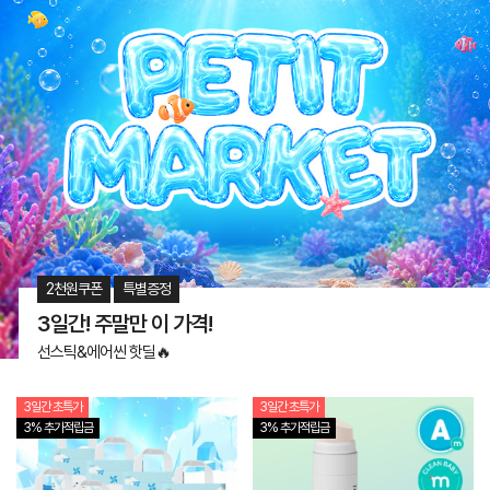
2천원쿠폰
특별증정
3일간! 주말만 이 가격!
선스틱&에어씬 핫딜🔥
3일간 초특가
3일간 초특가
3% 추가적립금
3% 추가적립금