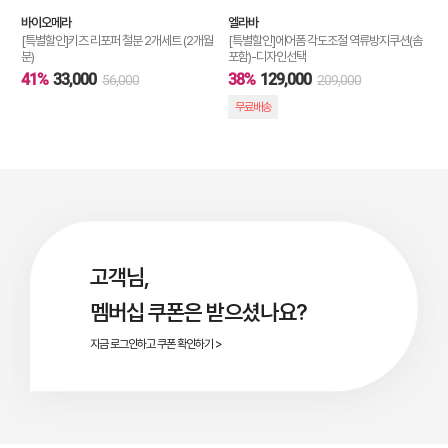
바이오메라
엘라바
[특별할인]키즈 리포퍼 철분 2개세트 (2개월
[특별할인]에어폼 각도조절 역류방지쿠션(솜
분)
포함)-디자인선택
41%
33,000
38%
129,000
56,000
209,000
무료배송
고객님,
멤버십 쿠폰은 받으셨나요?
지금 로그인하고 쿠폰 확인하기 >