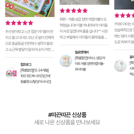
짜짠~ 여름 냉감 양면 차렵이불이 도
?저희 아이는 
착했습니다!! 이불 꺼내자마자 아이들
보습목적으로 일
이 서로 덮겠다며 줄을 섭니다^^ 시원
우선 받아보고 느낀 점은 아기들이 만
배는 많이 사용
하고 부들해서 아이들이 몸에 돌돌 꼭
지고 들고 다녀도 모난 곳 없이 전체적
도로 피부가 많
감고 나올 생각을 안
으로 동글동글 안전하다 생각이 들었
날씨까지 많이
고 소근육 발달이 덜 되어 손이 거친 아
밀로앤개비
기들이 오랫동간 가지고 놀아도 찢
퓨
[특별할인]아이스 냉감 라
[
이트 여름 양면차렵이불-
립프로그
샤워
유아이불
[특별할인][12-24개월]
먹
100 워드북 시리즈(단어/
동물/장소/탈것/식사시간)
#따끈따끈 신상품
새로 나온 신상품을 만나보세요