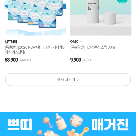
엘프레리
어네이브
[특별할인]2026 NEW 에어씬 팬티 기저귀 8
[특별할인]비건 선쿠션 스틱 30ml
팩(사이즈선택)
68,900
9,900
144,000
28,000
행사 더보기